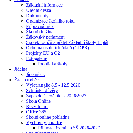
Základní informace
Úřední deska
Dokumenty
Organizace školního roku
Přípravná třída
Školní družina
Žákovský parlament
Spolek rodičů a přátel Základní školy Liptál
Ochrana osobních údajů (GDPR)
Projekty EU a O2
Fotogalerie
Prohlídka školy
Jídelna
Jídelníček
Žáci a rodiče
Výlet Anglie 8.5 - 12.5.2026
Schránka důvěry
Zápis do 1. ročníku - 2026⁄2027
Škola Online
Rozvrh tříd
Office 365
Školní online pokladna
Výchovný poradce
Přijímací řízení na SŠ 2026-2027