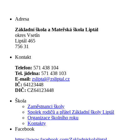
Adresa
Základní škola a Mateřská škola Liptál
okres Vsetín
Liptál 465
756 31
Kontakt
Telefon:
571 438 104
Tel. jídelna:
571 438 103
E-mail:
zsliptal@zsliptal.cz
IČ:
64123448
DIČ:
CZ64123448
Škola
Zaměstnanci školy
Spolek rodičů a přátel Základní školy Liptál
Organizace školního roku
Kontakty
Facebook
https://www.facebook.com/Zakladniskolaliptal