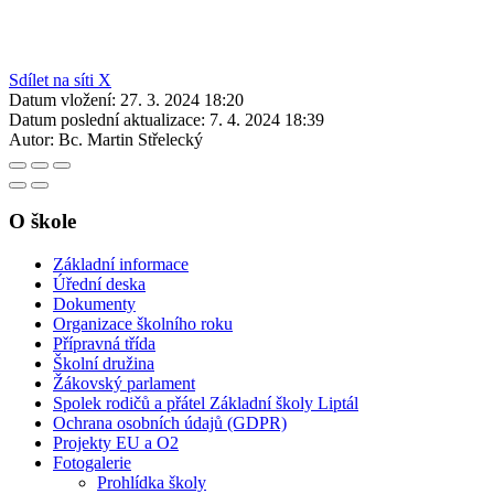
Sdílet na síti X
Datum vložení:
27. 3. 2024 18:20
Datum poslední aktualizace:
7. 4. 2024 18:39
Autor:
Bc. Martin Střelecký
O škole
Základní informace
Úřední deska
Dokumenty
Organizace školního roku
Přípravná třída
Školní družina
Žákovský parlament
Spolek rodičů a přátel Základní školy Liptál
Ochrana osobních údajů (GDPR)
Projekty EU a O2
Fotogalerie
Prohlídka školy