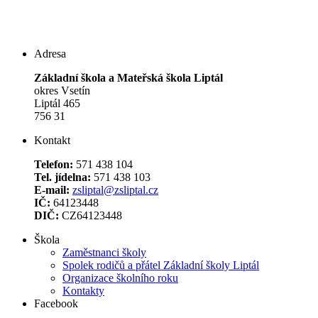
Adresa
Základní škola a Mateřská škola Liptál
okres Vsetín
Liptál 465
756 31
Kontakt
Telefon:
571 438 104
Tel. jídelna:
571 438 103
E-mail:
zsliptal@zsliptal.cz
IČ:
64123448
DIČ:
CZ64123448
Škola
Zaměstnanci školy
Spolek rodičů a přátel Základní školy Liptál
Organizace školního roku
Kontakty
Facebook