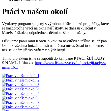
Ptáci v našem okolí
Výukový program spojený s výrobou dalších hnízd pro jiřičky, které
se každoročně vrací na okna naší školy, se dnes uskutečnil v
Mateřské škole a odpoledne s dětmi ze školní družiny.
Děkujeme panu Janu Kondziolkovi za návštěvu a těšíme se, až pan
školník všechna hnízda umístí na určená místa. Snad to stihneme,
než se k nám jiřičky vrátí z teplých krajů.
Tímto projektem jsme se zapojili do kampaně PTÁCI ŽIJÍ TADY
S NÁMI - Líska z.s.
https://www.liska-evvo.cz/.../ptaci-ziji-tady-s-
nami-16...