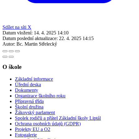
Sdílet na síti X
Datum vložení:
14. 4. 2025 14:10
Datum poslední aktualizace:
22. 4. 2025 14:15
Autor:
Bc. Martin Střelecký
O škole
Základní informace
Úřední deska
Dokumenty
Organizace školního roku
Přípravná třída
Školní družina
Žákovský parlament
Spolek rodičů a přátel Základní školy Liptál
Ochrana osobních údajů (GDPR)
Projekty EU a O2
Fotogalerie