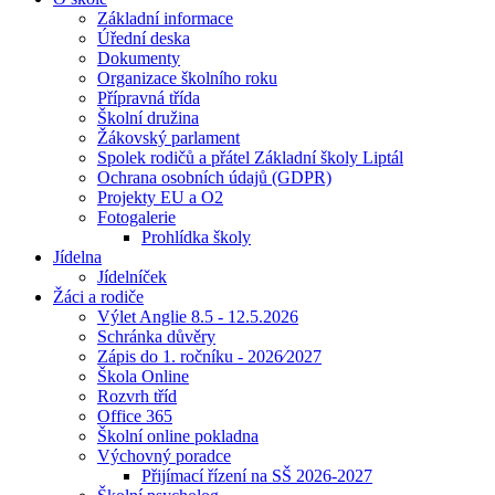
Základní informace
Úřední deska
Dokumenty
Organizace školního roku
Přípravná třída
Školní družina
Žákovský parlament
Spolek rodičů a přátel Základní školy Liptál
Ochrana osobních údajů (GDPR)
Projekty EU a O2
Fotogalerie
Prohlídka školy
Jídelna
Jídelníček
Žáci a rodiče
Výlet Anglie 8.5 - 12.5.2026
Schránka důvěry
Zápis do 1. ročníku - 2026⁄2027
Škola Online
Rozvrh tříd
Office 365
Školní online pokladna
Výchovný poradce
Přijímací řízení na SŠ 2026-2027