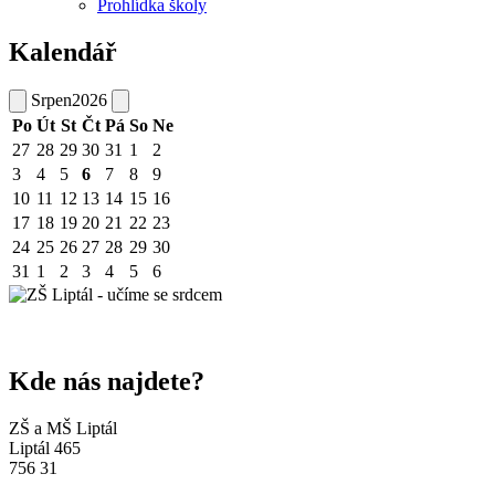
Prohlídka školy
Kalendář
Srpen
2026
Po
Út
St
Čt
Pá
So
Ne
27
28
29
30
31
1
2
3
4
5
6
7
8
9
10
11
12
13
14
15
16
17
18
19
20
21
22
23
24
25
26
27
28
29
30
31
1
2
3
4
5
6
Kde nás najdete?
ZŠ a MŠ Liptál
Liptál 465
756 31