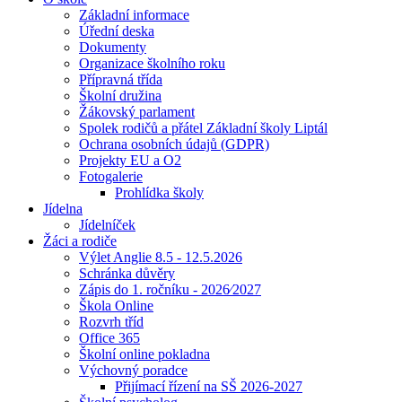
Základní informace
Úřední deska
Dokumenty
Organizace školního roku
Přípravná třída
Školní družina
Žákovský parlament
Spolek rodičů a přátel Základní školy Liptál
Ochrana osobních údajů (GDPR)
Projekty EU a O2
Fotogalerie
Prohlídka školy
Jídelna
Jídelníček
Žáci a rodiče
Výlet Anglie 8.5 - 12.5.2026
Schránka důvěry
Zápis do 1. ročníku - 2026⁄2027
Škola Online
Rozvrh tříd
Office 365
Školní online pokladna
Výchovný poradce
Přijímací řízení na SŠ 2026-2027