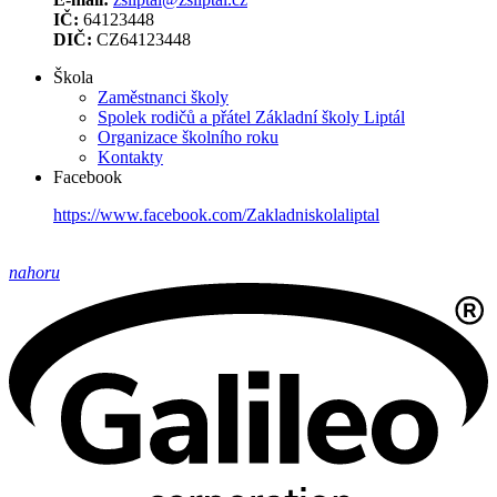
IČ:
64123448
DIČ:
CZ64123448
Škola
Zaměstnanci školy
Spolek rodičů a přátel Základní školy Liptál
Organizace školního roku
Kontakty
Facebook
https://www.facebook.com/Zakladniskolaliptal
nahoru