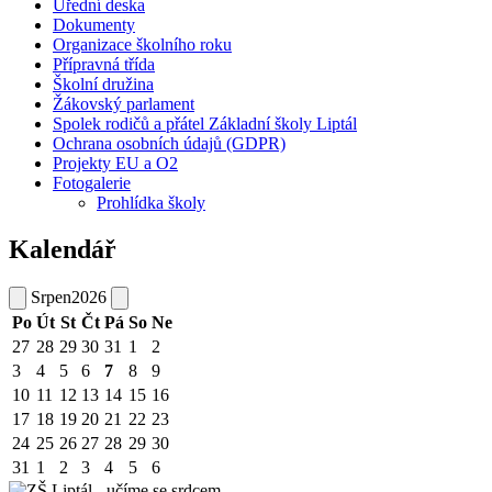
Úřední deska
Dokumenty
Organizace školního roku
Přípravná třída
Školní družina
Žákovský parlament
Spolek rodičů a přátel Základní školy Liptál
Ochrana osobních údajů (GDPR)
Projekty EU a O2
Fotogalerie
Prohlídka školy
Kalendář
Srpen
2026
Po
Út
St
Čt
Pá
So
Ne
27
28
29
30
31
1
2
3
4
5
6
7
8
9
10
11
12
13
14
15
16
17
18
19
20
21
22
23
24
25
26
27
28
29
30
31
1
2
3
4
5
6