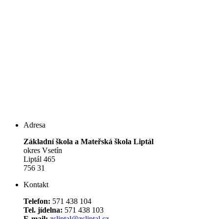
Adresa
Základní škola a Mateřská škola Liptál
okres Vsetín
Liptál 465
756 31
Kontakt
Telefon:
571 438 104
Tel. jídelna:
571 438 103
E-mail:
zsliptal@zsliptal.cz