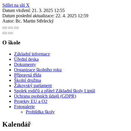
Sdílet na síti X
Datum vložení:
21. 3. 2025 12:55
Datum poslední aktualizace:
22. 4. 2025 12:59
Autor:
Bc. Martin Střelecký
O škole
Základní informace
Úřední deska
Dokumenty
Organizace školního roku
Přípravná třída
Školní družina
Žákovský parlament
Spolek rodičů a přátel Základní školy Liptál
Ochrana osobních údajů (GDPR)
Projekty EU a O2
Fotogalerie
Prohlídka školy
Kalendář