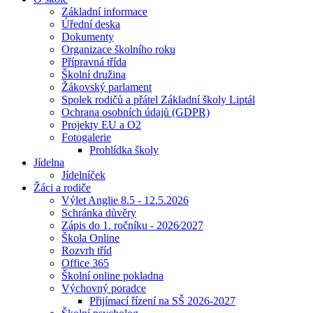
Základní informace
Úřední deska
Dokumenty
Organizace školního roku
Přípravná třída
Školní družina
Žákovský parlament
Spolek rodičů a přátel Základní školy Liptál
Ochrana osobních údajů (GDPR)
Projekty EU a O2
Fotogalerie
Prohlídka školy
Jídelna
Jídelníček
Žáci a rodiče
Výlet Anglie 8.5 - 12.5.2026
Schránka důvěry
Zápis do 1. ročníku - 2026⁄2027
Škola Online
Rozvrh tříd
Office 365
Školní online pokladna
Výchovný poradce
Přijímací řízení na SŠ 2026-2027