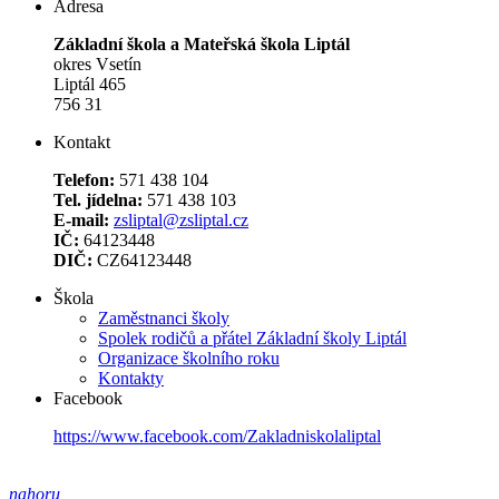
Adresa
Základní škola a Mateřská škola Liptál
okres Vsetín
Liptál 465
756 31
Kontakt
Telefon:
571 438 104
Tel. jídelna:
571 438 103
E-mail:
zsliptal@zsliptal.cz
IČ:
64123448
DIČ:
CZ64123448
Škola
Zaměstnanci školy
Spolek rodičů a přátel Základní školy Liptál
Organizace školního roku
Kontakty
Facebook
https://www.facebook.com/Zakladniskolaliptal
nahoru