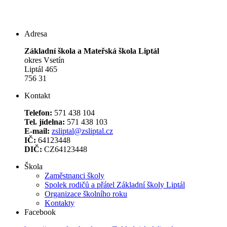
Adresa
Základní škola a Mateřská škola Liptál
okres Vsetín
Liptál 465
756 31
Kontakt
Telefon:
571 438 104
Tel. jídelna:
571 438 103
E-mail:
zsliptal@zsliptal.cz
IČ:
64123448
DIČ:
CZ64123448
Škola
Zaměstnanci školy
Spolek rodičů a přátel Základní školy Liptál
Organizace školního roku
Kontakty
Facebook