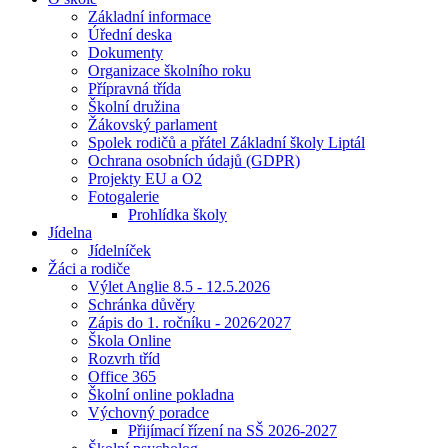
Základní informace
Úřední deska
Dokumenty
Organizace školního roku
Přípravná třída
Školní družina
Žákovský parlament
Spolek rodičů a přátel Základní školy Liptál
Ochrana osobních údajů (GDPR)
Projekty EU a O2
Fotogalerie
Prohlídka školy
Jídelna
Jídelníček
Žáci a rodiče
Výlet Anglie 8.5 - 12.5.2026
Schránka důvěry
Zápis do 1. ročníku - 2026⁄2027
Škola Online
Rozvrh tříd
Office 365
Školní online pokladna
Výchovný poradce
Přijímací řízení na SŠ 2026-2027