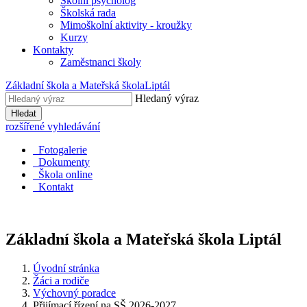
Školní psycholog
Školská rada
Mimoškolní aktivity - kroužky
Kurzy
Kontakty
Zaměstnanci školy
Základní škola a Mateřská škola
Liptál
Hledaný výraz
Hledat
rozšířené vyhledávání
Fotogalerie
Dokumenty
Škola online
Kontakt
Základní škola a Mateřská škola
Liptál
Úvodní stránka
Žáci a rodiče
Výchovný poradce
Přijímací řízení na SŠ 2026-2027