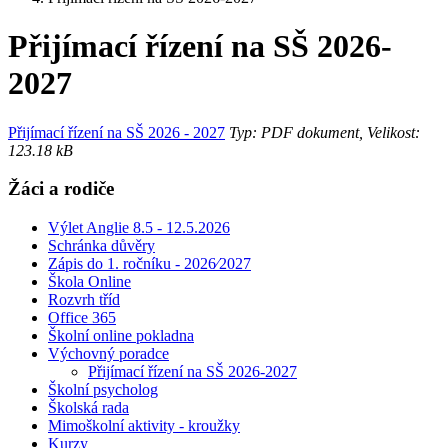
Přijímací řízení na SŠ 2026-
2027
Přijímací řízení na SŠ 2026 - 2027
Typ: PDF dokument, Velikost:
123.18 kB
Žáci a rodiče
Výlet Anglie 8.5 - 12.5.2026
Schránka důvěry
Zápis do 1. ročníku - 2026⁄2027
Škola Online
Rozvrh tříd
Office 365
Školní online pokladna
Výchovný poradce
Přijímací řízení na SŠ 2026-2027
Školní psycholog
Školská rada
Mimoškolní aktivity - kroužky
Kurzy