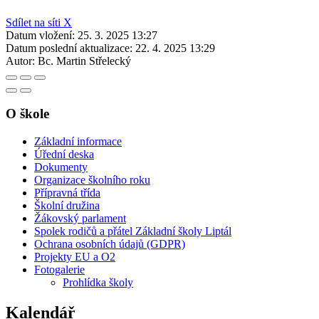
Sdílet na síti X
Datum vložení:
25. 3. 2025 13:27
Datum poslední aktualizace:
22. 4. 2025 13:29
Autor:
Bc. Martin Střelecký
O škole
Základní informace
Úřední deska
Dokumenty
Organizace školního roku
Přípravná třída
Školní družina
Žákovský parlament
Spolek rodičů a přátel Základní školy Liptál
Ochrana osobních údajů (GDPR)
Projekty EU a O2
Fotogalerie
Prohlídka školy
Kalendář