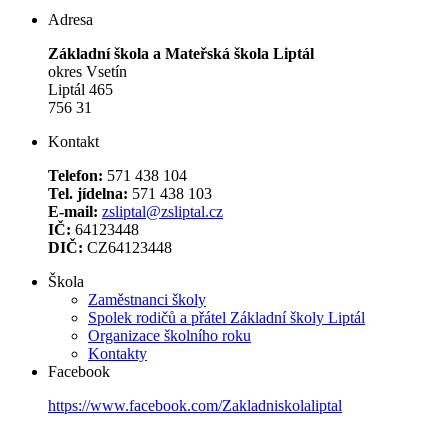
Adresa
Základní škola a Mateřská škola Liptál
okres Vsetín
Liptál 465
756 31
Kontakt
Telefon:
571 438 104
Tel. jídelna:
571 438 103
E-mail:
zsliptal@zsliptal.cz
IČ:
64123448
DIČ:
CZ64123448
Škola
Zaměstnanci školy
Spolek rodičů a přátel Základní školy Liptál
Organizace školního roku
Kontakty
Facebook
https://www.facebook.com/Zakladniskolaliptal