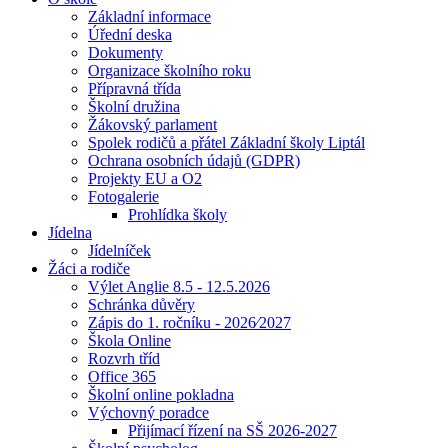
Základní informace
Úřední deska
Dokumenty
Organizace školního roku
Přípravná třída
Školní družina
Žákovský parlament
Spolek rodičů a přátel Základní školy Liptál
Ochrana osobních údajů (GDPR)
Projekty EU a O2
Fotogalerie
Prohlídka školy
Jídelna
Jídelníček
Žáci a rodiče
Výlet Anglie 8.5 - 12.5.2026
Schránka důvěry
Zápis do 1. ročníku - 2026⁄2027
Škola Online
Rozvrh tříd
Office 365
Školní online pokladna
Výchovný poradce
Přijímací řízení na SŠ 2026-2027