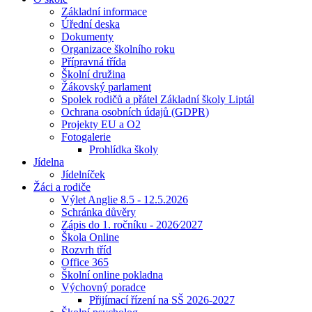
Základní informace
Úřední deska
Dokumenty
Organizace školního roku
Přípravná třída
Školní družina
Žákovský parlament
Spolek rodičů a přátel Základní školy Liptál
Ochrana osobních údajů (GDPR)
Projekty EU a O2
Fotogalerie
Prohlídka školy
Jídelna
Jídelníček
Žáci a rodiče
Výlet Anglie 8.5 - 12.5.2026
Schránka důvěry
Zápis do 1. ročníku - 2026⁄2027
Škola Online
Rozvrh tříd
Office 365
Školní online pokladna
Výchovný poradce
Přijímací řízení na SŠ 2026-2027