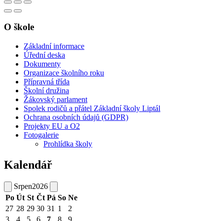
O škole
Základní informace
Úřední deska
Dokumenty
Organizace školního roku
Přípravná třída
Školní družina
Žákovský parlament
Spolek rodičů a přátel Základní školy Liptál
Ochrana osobních údajů (GDPR)
Projekty EU a O2
Fotogalerie
Prohlídka školy
Kalendář
Srpen
2026
Po
Út
St
Čt
Pá
So
Ne
27
28
29
30
31
1
2
3
4
5
6
7
8
9