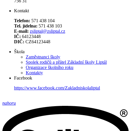
756 31
Kontakt
Telefon:
571 438 104
Tel. jídelna:
571 438 103
E-mail:
zsliptal@zsliptal.cz
IČ:
64123448
DIČ:
CZ64123448
Škola
Zaměstnanci školy
Spolek rodičů a přátel Základní školy Liptál
Organizace školního roku
Kontakty
Facebook
https://www.facebook.com/Zakladniskolaliptal
nahoru