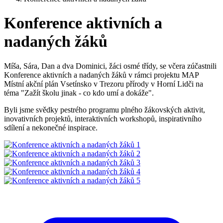
Konference aktivních a
nadaných žáků
Míša, Sára, Dan a dva Dominici, žáci osmé třídy, se včera zúčastnili
Konference aktivních a nadaných žáků v rámci projektu MAP
Místní akční plán Vsetínsko v Trezoru přírody v Horní Lidči na
téma "Zažít školu jinak - co kdo umí a dokáže".
Byli jsme svědky pestrého programu plného žákovských aktivit,
inovativních projektů, interaktivních workshopů, inspirativního
sdílení a nekonečné inspirace.