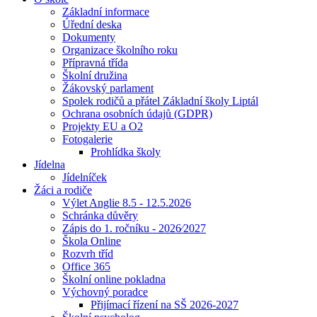
Základní informace
Úřední deska
Dokumenty
Organizace školního roku
Přípravná třída
Školní družina
Žákovský parlament
Spolek rodičů a přátel Základní školy Liptál
Ochrana osobních údajů (GDPR)
Projekty EU a O2
Fotogalerie
Prohlídka školy
Jídelna
Jídelníček
Žáci a rodiče
Výlet Anglie 8.5 - 12.5.2026
Schránka důvěry
Zápis do 1. ročníku - 2026⁄2027
Škola Online
Rozvrh tříd
Office 365
Školní online pokladna
Výchovný poradce
Přijímací řízení na SŠ 2026-2027