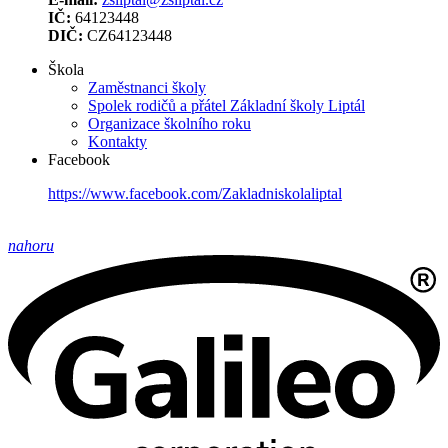
IČ:
64123448
DIČ:
CZ64123448
Škola
Zaměstnanci školy
Spolek rodičů a přátel Základní školy Liptál
Organizace školního roku
Kontakty
Facebook
https://www.facebook.com/Zakladniskolaliptal
nahoru