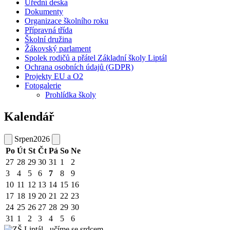
Úřední deska
Dokumenty
Organizace školního roku
Přípravná třída
Školní družina
Žákovský parlament
Spolek rodičů a přátel Základní školy Liptál
Ochrana osobních údajů (GDPR)
Projekty EU a O2
Fotogalerie
Prohlídka školy
Kalendář
Srpen
2026
Po
Út
St
Čt
Pá
So
Ne
27
28
29
30
31
1
2
3
4
5
6
7
8
9
10
11
12
13
14
15
16
17
18
19
20
21
22
23
24
25
26
27
28
29
30
31
1
2
3
4
5
6