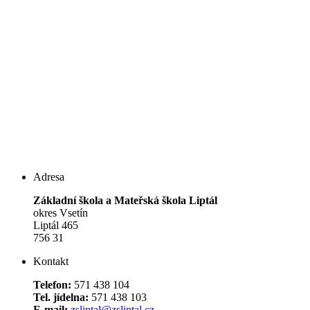
Adresa
Základní škola a Mateřská škola Liptál
okres Vsetín
Liptál 465
756 31
Kontakt
Telefon:
571 438 104
Tel. jídelna:
571 438 103
E-mail:
zsliptal@zsliptal.cz