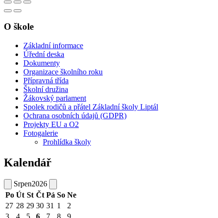
O škole
Základní informace
Úřední deska
Dokumenty
Organizace školního roku
Přípravná třída
Školní družina
Žákovský parlament
Spolek rodičů a přátel Základní školy Liptál
Ochrana osobních údajů (GDPR)
Projekty EU a O2
Fotogalerie
Prohlídka školy
Kalendář
Srpen
2026
Po
Út
St
Čt
Pá
So
Ne
27
28
29
30
31
1
2
3
4
5
6
7
8
9