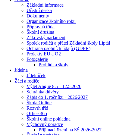
Základní informace
Úřední deska
Dokumenty
Organizace školního roku
Přípravná třída
Školní družina
Žákovský parlament
Spolek rodičů a přátel Základní školy Liptál
Ochrana osobních údajů (GDPR)
Projekty EU a O2
Fotogalerie
Prohlídka školy
Jídelna
Jídelníček
Žáci a rodiče
Výlet Anglie 8.5 - 12.5.2026
Schránka důvěry
Zápis do 1. ročníku - 2026⁄2027
Škola Online
Rozvrh tříd
Office 365
Školní online pokladna
Výchovný poradce
Přijímací řízení na SŠ 2026-2027