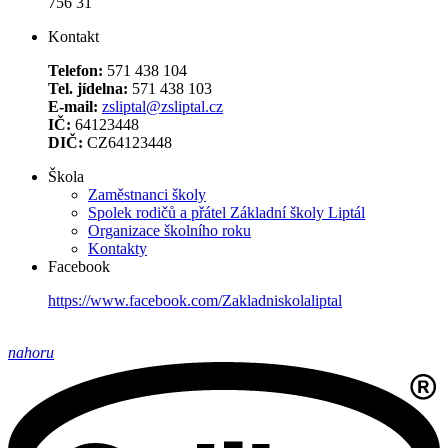
756 31
Kontakt
Telefon:
571 438 104
Tel. jídelna:
571 438 103
E-mail:
zsliptal@zsliptal.cz
IČ:
64123448
DIČ:
CZ64123448
Škola
Zaměstnanci školy
Spolek rodičů a přátel Základní školy Liptál
Organizace školního roku
Kontakty
Facebook
https://www.facebook.com/Zakladniskolaliptal
nahoru