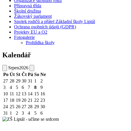
Organizace školního roku
Přípravná třída
Školní družina
Žákovský parlament
Spolek rodičů a přátel Základní školy Liptál
Ochrana osobních údajů (GDPR)
Projekty EU a O2
Fotogalerie
Prohlídka školy
Kalendář
Srpen
2026
Po
Út
St
Čt
Pá
So
Ne
27
28
29
30
31
1
2
3
4
5
6
7
8
9
10
11
12
13
14
15
16
17
18
19
20
21
22
23
24
25
26
27
28
29
30
31
1
2
3
4
5
6