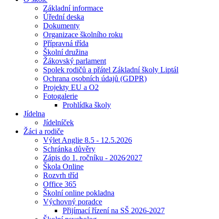
Základní informace
Úřední deska
Dokumenty
Organizace školního roku
Přípravná třída
Školní družina
Žákovský parlament
Spolek rodičů a přátel Základní školy Liptál
Ochrana osobních údajů (GDPR)
Projekty EU a O2
Fotogalerie
Prohlídka školy
Jídelna
Jídelníček
Žáci a rodiče
Výlet Anglie 8.5 - 12.5.2026
Schránka důvěry
Zápis do 1. ročníku - 2026⁄2027
Škola Online
Rozvrh tříd
Office 365
Školní online pokladna
Výchovný poradce
Přijímací řízení na SŠ 2026-2027