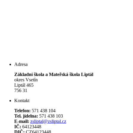
Adresa
Základní škola a Mateřská škola Liptál
okres Vsetín
Liptál 465
756 31
Kontakt
Telefon:
571 438 104
Tel. jídelna:
571 438 103
E-mail:
zsliptal@zsliptal.cz
IČ:
64123448
DIČ:
CZ64123448