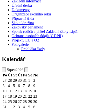
Základní informace
Úřední deska
Dokumenty
Organizace školního roku
Přípravná třída
Školní družina
Žákovský parlament
Spolek rodičů a přátel Základní školy Liptál
Ochrana osobních údajů (GDPR)
Projekty EU a O2
Fotogalerie
Prohlídka školy
Kalendář
Srpen
2026
Po
Út
St
Čt
Pá
So
Ne
27
28
29
30
31
1
2
3
4
5
6
7
8
9
10
11
12
13
14
15
16
17
18
19
20
21
22
23
24
25
26
27
28
29
30
31
1
2
3
4
5
6