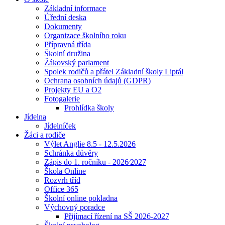
Základní informace
Úřední deska
Dokumenty
Organizace školního roku
Přípravná třída
Školní družina
Žákovský parlament
Spolek rodičů a přátel Základní školy Liptál
Ochrana osobních údajů (GDPR)
Projekty EU a O2
Fotogalerie
Prohlídka školy
Jídelna
Jídelníček
Žáci a rodiče
Výlet Anglie 8.5 - 12.5.2026
Schránka důvěry
Zápis do 1. ročníku - 2026⁄2027
Škola Online
Rozvrh tříd
Office 365
Školní online pokladna
Výchovný poradce
Přijímací řízení na SŠ 2026-2027