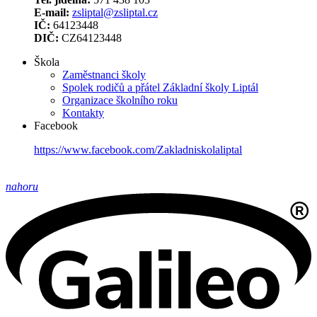
E-mail:
zsliptal@zsliptal.cz
IČ:
64123448
DIČ:
CZ64123448
Škola
Zaměstnanci školy
Spolek rodičů a přátel Základní školy Liptál
Organizace školního roku
Kontakty
Facebook
https://www.facebook.com/Zakladniskolaliptal
nahoru