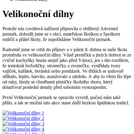
Velikonoční dílny
Protože nás covidová nařízení připravila o oblíbený Adventní
jarmark, dohodli jsme se s obcí, mateřskou školkou a Spolkem
rodičů a přátel školy, že uspořádáme Velikonoční jarmark.
Radostně jsme se vrhli do příprav a v pátek 8. dubna se naše škola
proměnila ve velikonoční dílny. Vůně perníčků a jiných dobrot se ze
cvičné kuchyňky linula stejně jako před Vánoci, jen s tím rozdílem,
že tentokrát hvězdičky, stromečky a zvonečky, vystřídaly tvary
vajíček, kuřátek, beránků nebo pomlázek. Ve třídách se usilovně
stříhalo, lepilo, barvilo, aranžovalo a zdobilo. A aby to všem šlo lépe
od ruky, linuly se chodbami písničky školního sboru, který
dolaďoval poslední detaily před sobotním vystoupením.
První Velikonoční jarmark se opravdu vyvedl, počasí nám také
přálo, a tak se možná tato akce stane další hezkou liptálskou tradicí.