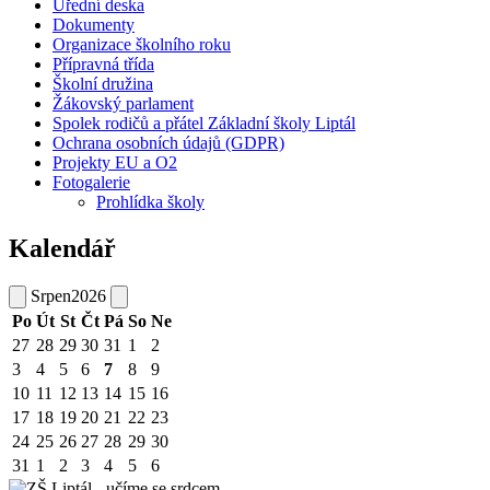
Úřední deska
Dokumenty
Organizace školního roku
Přípravná třída
Školní družina
Žákovský parlament
Spolek rodičů a přátel Základní školy Liptál
Ochrana osobních údajů (GDPR)
Projekty EU a O2
Fotogalerie
Prohlídka školy
Kalendář
Srpen
2026
Po
Út
St
Čt
Pá
So
Ne
27
28
29
30
31
1
2
3
4
5
6
7
8
9
10
11
12
13
14
15
16
17
18
19
20
21
22
23
24
25
26
27
28
29
30
31
1
2
3
4
5
6