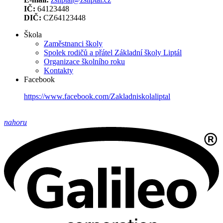
IČ:
64123448
DIČ:
CZ64123448
Škola
Zaměstnanci školy
Spolek rodičů a přátel Základní školy Liptál
Organizace školního roku
Kontakty
Facebook
https://www.facebook.com/Zakladniskolaliptal
nahoru