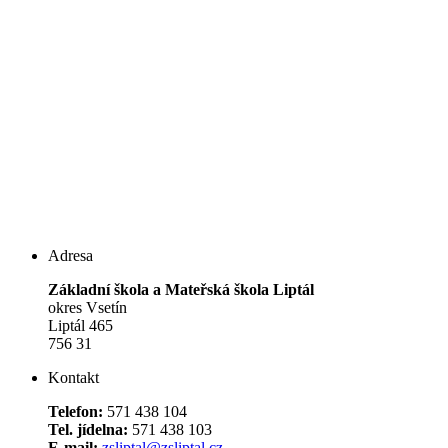
Adresa
Základní škola a Mateřská škola Liptál
okres Vsetín
Liptál 465
756 31
Kontakt
Telefon:
571 438 104
Tel. jídelna:
571 438 103
E-mail:
zsliptal@zsliptal.cz