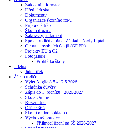
Základní informace
Úřední deska
Dokumenty
Organizace školního roku
Přípravná třída
Školní družina
Žákovský parlament
Spolek rodičů a přátel Základní školy Liptál
Ochrana osobních údajů (GDPR)
Projekty EU a O2
Fotogalerie
Prohlídka školy
Jídelna
Jídelníček
Žáci a rodiče
Výlet Anglie 8.5 - 12.5.2026
Schránka důvěry
Zápis do 1. ročníku - 2026⁄2027
Škola Online
Rozvrh tříd
Office 365
Školní online pokladna
Výchovný poradce
Přijímací řízení na SŠ 2026-2027