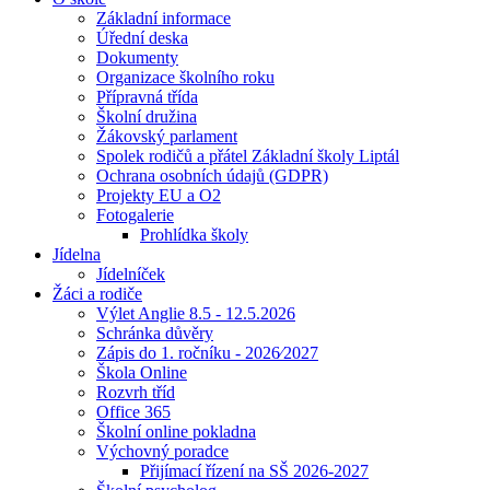
Základní informace
Úřední deska
Dokumenty
Organizace školního roku
Přípravná třída
Školní družina
Žákovský parlament
Spolek rodičů a přátel Základní školy Liptál
Ochrana osobních údajů (GDPR)
Projekty EU a O2
Fotogalerie
Prohlídka školy
Jídelna
Jídelníček
Žáci a rodiče
Výlet Anglie 8.5 - 12.5.2026
Schránka důvěry
Zápis do 1. ročníku - 2026⁄2027
Škola Online
Rozvrh tříd
Office 365
Školní online pokladna
Výchovný poradce
Přijímací řízení na SŠ 2026-2027