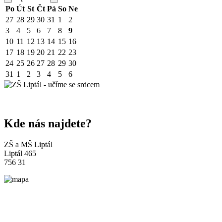
Po
Út
St
Čt
Pá
So
Ne
27
28
29
30
31
1
2
3
4
5
6
7
8
9
10
11
12
13
14
15
16
17
18
19
20
21
22
23
24
25
26
27
28
29
30
31
1
2
3
4
5
6
Kde nás najdete?
ZŠ a MŠ Liptál
Liptál 465
756 31