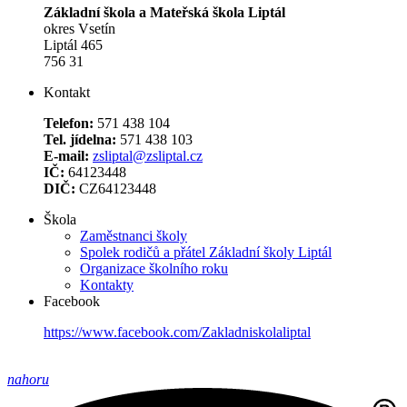
Základní škola a Mateřská škola Liptál
okres Vsetín
Liptál 465
756 31
Kontakt
Telefon:
571 438 104
Tel. jídelna:
571 438 103
E-mail:
zsliptal@zsliptal.cz
IČ:
64123448
DIČ:
CZ64123448
Škola
Zaměstnanci školy
Spolek rodičů a přátel Základní školy Liptál
Organizace školního roku
Kontakty
Facebook
https://www.facebook.com/Zakladniskolaliptal
nahoru