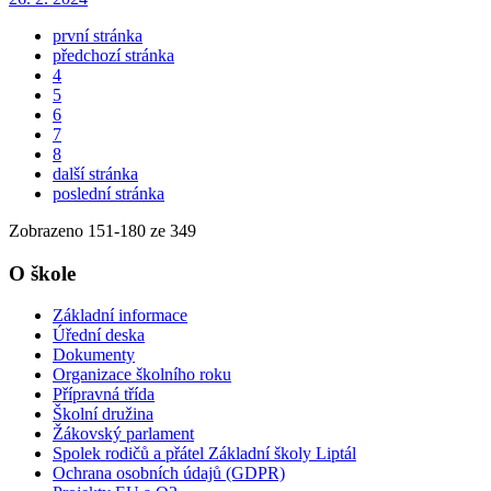
první stránka
předchozí stránka
4
5
6
7
8
další stránka
poslední stránka
Zobrazeno
151
-
180
ze 349
O škole
Základní informace
Úřední deska
Dokumenty
Organizace školního roku
Přípravná třída
Školní družina
Žákovský parlament
Spolek rodičů a přátel Základní školy Liptál
Ochrana osobních údajů (GDPR)