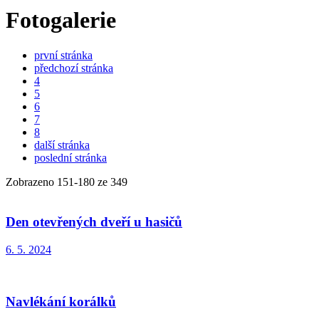
Fotogalerie
první stránka
předchozí stránka
4
5
6
7
8
další stránka
poslední stránka
Zobrazeno
151
-
180
ze 349
Den otevřených dveří u hasičů
6. 5. 2024
Navlékání korálků