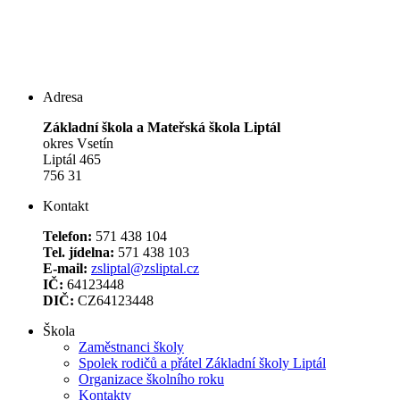
Adresa
Základní škola a Mateřská škola Liptál
okres Vsetín
Liptál 465
756 31
Kontakt
Telefon:
571 438 104
Tel. jídelna:
571 438 103
E-mail:
zsliptal@zsliptal.cz
IČ:
64123448
DIČ:
CZ64123448
Škola
Zaměstnanci školy
Spolek rodičů a přátel Základní školy Liptál
Organizace školního roku
Kontakty