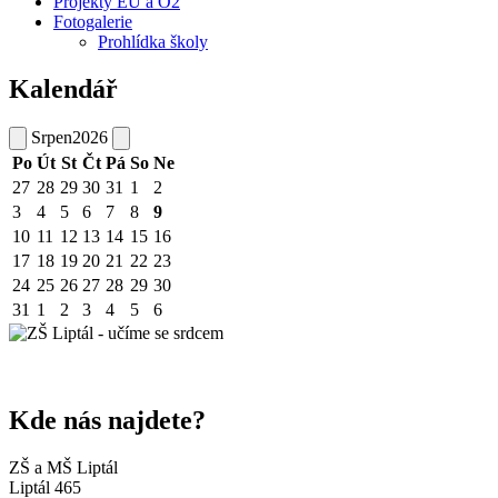
Projekty EU a O2
Fotogalerie
Prohlídka školy
Kalendář
Srpen
2026
Po
Út
St
Čt
Pá
So
Ne
27
28
29
30
31
1
2
3
4
5
6
7
8
9
10
11
12
13
14
15
16
17
18
19
20
21
22
23
24
25
26
27
28
29
30
31
1
2
3
4
5
6
Kde nás najdete?
ZŠ a MŠ Liptál
Liptál 465