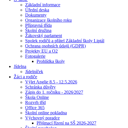
Základní informace
Úřední deska
Dokumenty
Organizace školního roku
Přípravná třída
Školní družina
Žákovský parlament
Spolek rodičů a přátel Základní školy Liptál
Ochrana osobních údajů (GDPR)
Projekty EU a O2
Fotogalerie
Prohlídka školy
Jídelna
Jídelníček
Žáci a rodiče
Výlet Anglie 8.5 - 12.5.2026
Schránka důvěry
Zápis do 1. ročníku - 2026⁄2027
Škola Online
Rozvrh tříd
Office 365
Školní online pokladna
Výchovný poradce
Přijímací řízení na SŠ 2026-2027